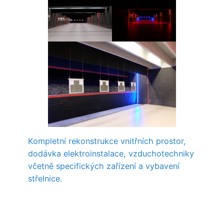
Kompletní rekonstrukce vnitřních prostor,
dodávka elektroinstalace, vzduchotechniky
včetně specifických zařízení a vybavení
střelnice.