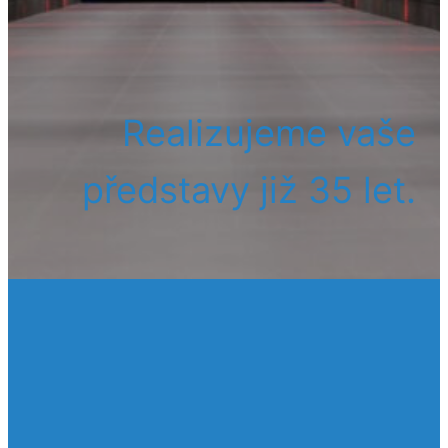
Realizujeme vaše
představy již 35 let.